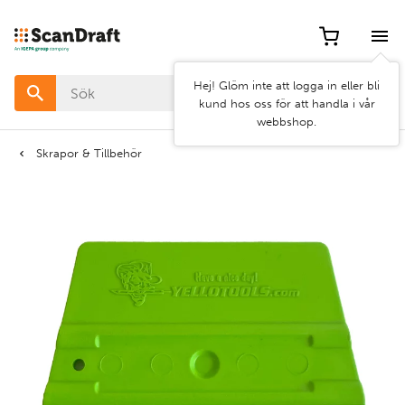
Filter
Hej! Glöm inte att logga in eller bli
Färg
kund hos oss för att handla i vår
webbshop.
Bredd
Skrapor & Tillbehör
Längd
Rensa
Använd
filter
filter