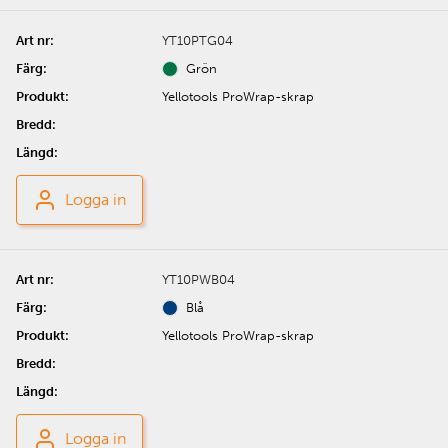
YT10PTG04
Grön
Yellotools ProWrap-skrap
Logga in
YT10PWB04
Blå
Yellotools ProWrap-skrap
Logga in