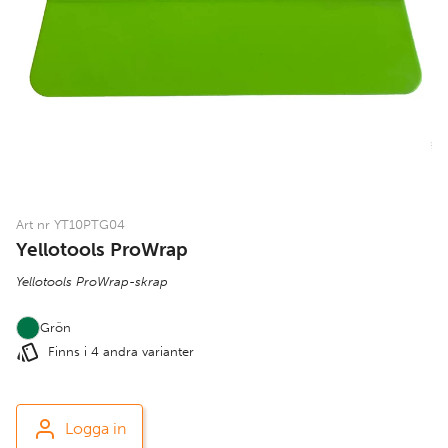
Art nr YT10PTG04
Yellotools ProWrap
Yellotools ProWrap-skrap
Grön
Finns i 4 andra varianter
Logga in