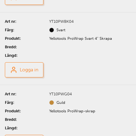
YT10PWBK04
Svart
Yellotools ProWrap Svart 4" Skrapa
Logga in
YT10PWG04
Guld
Yellotools ProWrap-skrap