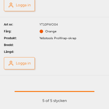
Logga in
YT10PWO04
Orange
Yellotools ProWrap-skrap
Logga in
5 of 5 stycken