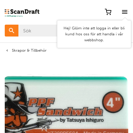
Filter
Hej! Glöm inte att logga in eller bli
Färg
kund hos oss för att handla i vår
webbshop.
Bredd
Skrapor & Tillbehör
Längd
Rensa
Använd
filter
filter