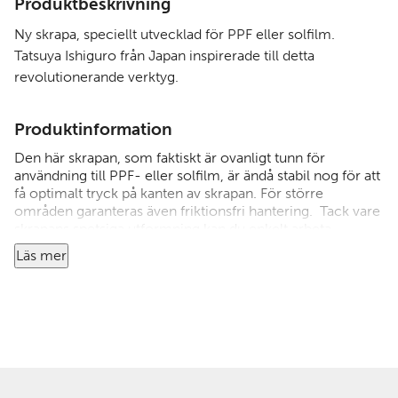
Produktbeskrivning
Ny skrapa, speciellt utvecklad för PPF eller solfilm.
Tatsuya Ishiguro från Japan inspirerade till detta
revolutionerande verktyg.
Produktinformation
Den här skrapan, som faktiskt är ovanligt tunn för
användning till PPF- eller solfilm, är ändå stabil nog för att
få optimalt tryck på kanten av skrapan. För större
områden garanteras även friktionsfri hantering. Tack vare
skrapans spetsiga utformning kan du enkelt arbeta
adhesivet enda ut till kanterna. Även sidofönster (tonade
Läs mer
filmer) kan enkelt skrapas ner till det minsta hörnet. Med
sina mått på 10 x 7 cm är den mindre skrapan ett perfekt
verktyg för allt detaljerat arbete och passar in i varje
verktygsväska.
Shore hårdhet: 75