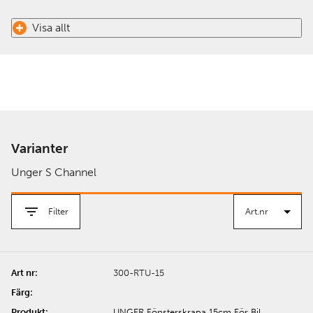
Visa allt
Varianter
Unger S Channel
Filter
300-RTU-15
UNGER Fönsterskrapa 15cm För Bil