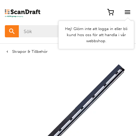
Filter
Hej! Glöm inte att logga in eller bli
Färg
kund hos oss för att handla i vår
webbshop.
Bredd
Skrapor & Tillbehör
Längd
Rensa
Använd
filter
filter