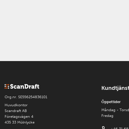
Kundtjäns
Org.nr. SE556254836101
Öppettider
Huvudkontor
Måndag - Tors
Scandraft AB
Fredag
Företagsvägen 4
435 33 Mölnlycke
+46 31 68