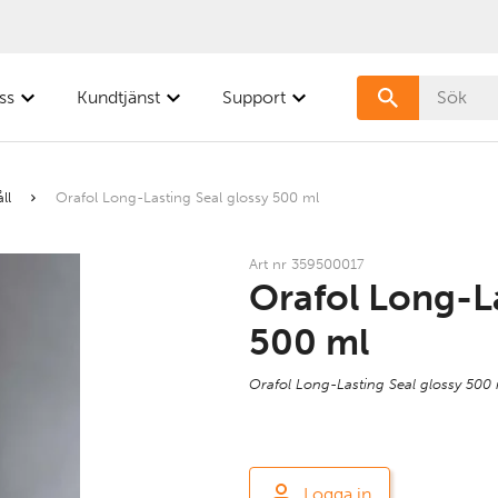
ss
Kundtjänst
Support
ll
Orafol Long-Lasting Seal glossy 500 ml
Art nr 359500017
Orafol Long-La
500 ml
Orafol Long-Lasting Seal glossy 500
Logga in