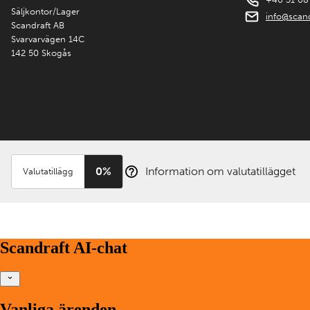
Säljkontor/Lager
info@scand
Scandraft AB
Svarvarvägen 14C
142 50 Skogås
0%
Information om valutatillägget
Valutatillägg