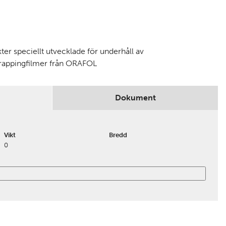
er speciellt utvecklade för underhåll av
rappingfilmer från ORAFOL
Dokument
Vikt
Bredd
0