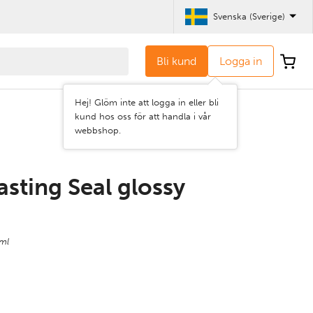
Svenska (Sverige)
Bli kund
Logga in
Hej! Glöm inte att logga in eller bli
kund hos oss för att handla i vår
webbshop.
sting Seal glossy
 ml