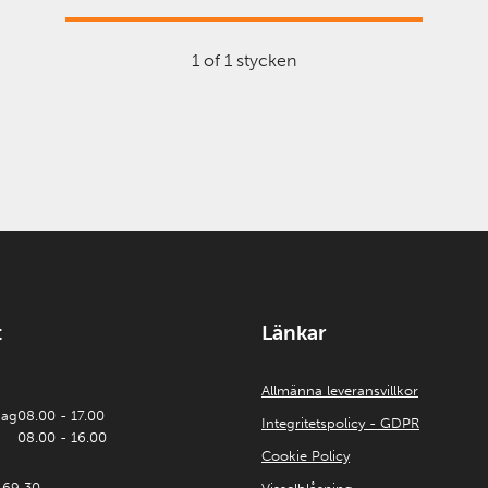
1 of 1 stycken
t
Länkar
Allmänna leveransvillkor
dag
08.00 - 17.00
Integritetspolicy - GDPR
08.00 - 16.00
Cookie Policy
 69 30