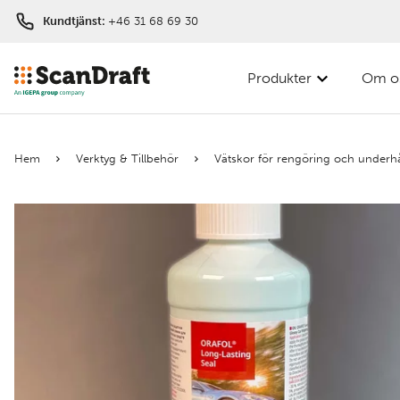
Kundtjänst:
+46 31 68 69 30
Produkter
Om o
Filter
Hem
Verktyg & Tillbehör
Vätskor för rengöring och underhå
Färg
Bredd
Längd