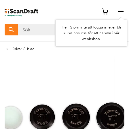
Filter
Hej! Glöm inte att logga in eller bli
Färg
kund hos oss för att handla i vår
webbshop.
Bredd
Knivar & blad
Längd
Rensa
Använd
filter
filter