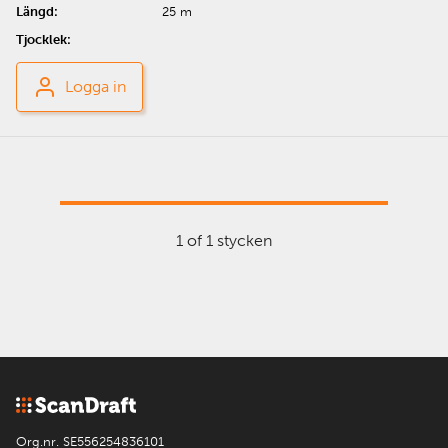
25 m
Logga in
1 of 1 stycken
Org.nr. SE556254836101