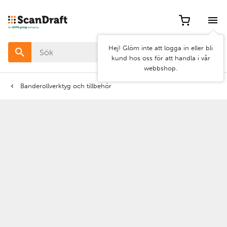
Filter
Hej! Glöm inte att logga in eller bli
Färg
kund hos oss för att handla i vår
webbshop.
Bredd
Banderollverktyg och tillbehör
Längd
Tjocklek
Rensa
Använd
filter
filter