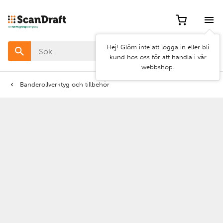
Filter
Hej! Glöm inte att logga in eller bli
Färg
kund hos oss för att handla i vår
webbshop.
Bredd
Banderollverktyg och tillbehör
Längd
Tjocklek
Rensa
Använd
filter
filter