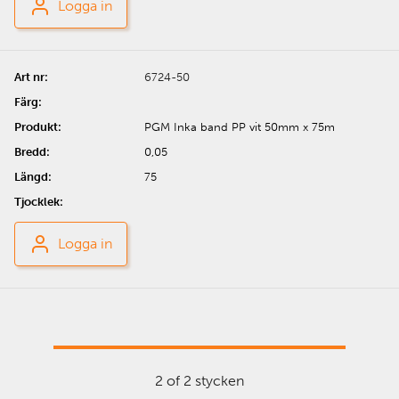
Logga in
6724-50
PGM Inka band PP vit 50mm x 75m
0,05
75
Logga in
2 of 2 stycken