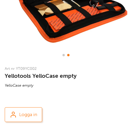
Art nr YT09YC002
Yellotools YelloCase empty
YelloCase empty
Logga in