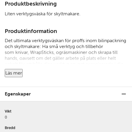
Produktbeskrivning
Liten verktygsväska för skyltmakare.
Produktinformation
Det ultimata verktygsväskan för proffs inom bilinpackning
och skyltmakare: Ha små verktyg och tillbehör
som knivar, WrapSticks, ogräsmaskiner och skrapa till
hands, oavsett om det gäller arbete på plats eller helt
enkelt för att hålla dina verktyg snyggt organiserade i din
verkstad.
Läs mer
Verktyg ingår inte.
Egenskaper
Vikt
0
Bredd