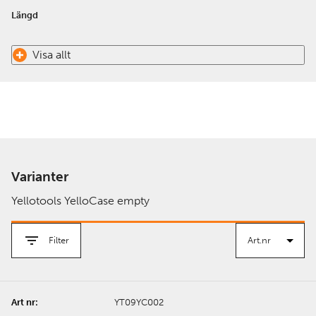
Längd
Visa allt
Varianter
Yellotools YelloCase empty
Filter
YT09YC002