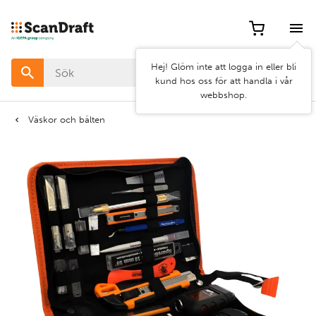
Filter
Hej! Glöm inte att logga in eller bli
Färg
kund hos oss för att handla i vår
webbshop.
Bredd
Väskor och bälten
Längd
Rensa
Använd
filter
filter