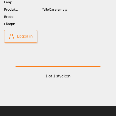
YelloCase empty
Logga in
1 of 1 stycken