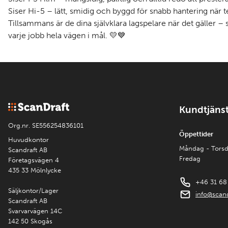
Siser Hi-5 – lätt, smidig och byggd för snabb hantering när 
Tillsammans är de dina självklara lagspelare när det gäller – st
varje jobb hela vägen i mål. 💛💙
Kundtjäns
Org.nr. SE556254836101
Öppettider
Huvudkontor
Måndag - Tors
Scandraft AB
Fredag
Företagsvägen 4
435 33 Mölnlycke
+46 31 68
Säljkontor/Lager
info@scand
Scandraft AB
Svarvarvägen 14C
142 50 Skogås