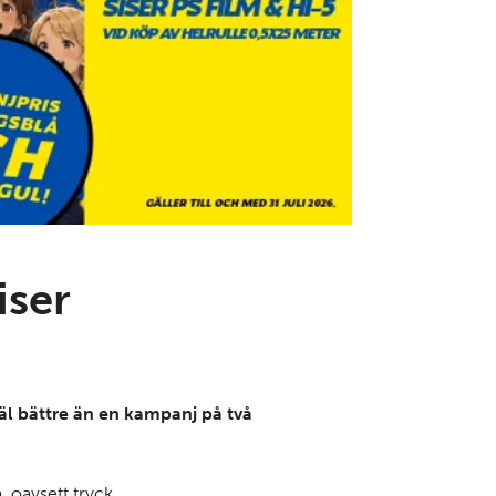
iser
äl bättre än en kampanj på två
, oavsett tryck.