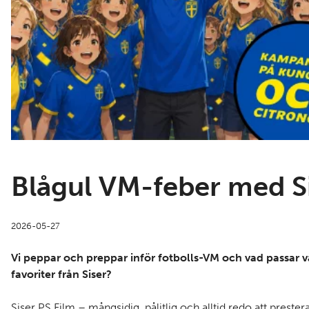
Blågul VM-feber med S
2026-05-27
Vi peppar och preppar inför fotbolls-VM och vad passar v
favoriter från Siser?
Siser PS Film – mångsidig, pålitlig och alltid redo att prestera