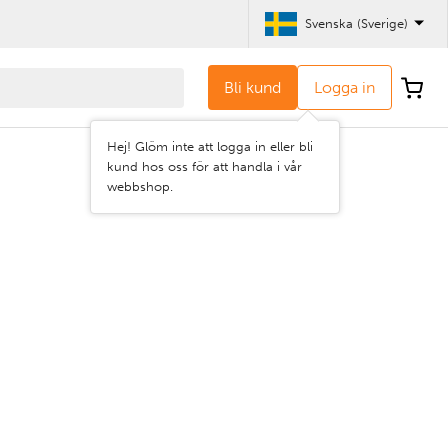
Svenska (Sverige)
Bli kund
Logga in
Hej! Glöm inte att logga in eller bli
kund hos oss för att handla i vår
webbshop.