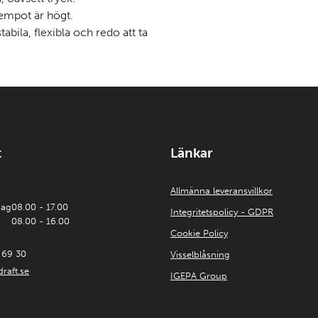
tempot är högt.
abila, flexibla och redo att ta
t
Länkar
Allmänna leveransvillkor
dag
08.00 - 17.00
Integritetspolicy - GDPR
08.00 - 16.00
Cookie Policy
 69 30
Visselblåsning
raft.se
IGEPA Group