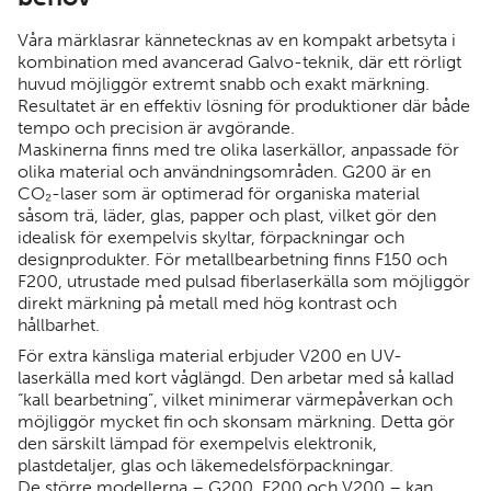
Våra märklasrar kännetecknas av en kompakt arbetsyta i
kombination med avancerad Galvo-teknik, där ett rörligt
huvud möjliggör extremt snabb och exakt märkning.
Resultatet är en effektiv lösning för produktioner där både
tempo och precision är avgörande.
Maskinerna finns med tre olika laserkällor, anpassade för
olika material och användningsområden. G200 är en
CO₂-laser som är optimerad för organiska material
såsom trä, läder, glas, papper och plast, vilket gör den
idealisk för exempelvis skyltar, förpackningar och
designprodukter. För metallbearbetning finns F150 och
F200, utrustade med pulsad fiberlaserkälla som möjliggör
direkt märkning på metall med hög kontrast och
hållbarhet.
För extra känsliga material erbjuder V200 en UV-
laserkälla med kort våglängd. Den arbetar med så kallad
“kall bearbetning”, vilket minimerar värmepåverkan och
möjliggör mycket fin och skonsam märkning. Detta gör
den särskilt lämpad för exempelvis elektronik,
plastdetaljer, glas och läkemedelsförpackningar.
De större modellerna – G200, F200 och V200 – kan