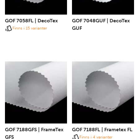
GOF 7058FL | DecoTex
GOF 7048GUF | DecoTex
GUF
Finns i 15 varianter
GOF 7188GFS | FrameTex
GOF 7188FL | Frametex FL
GFS
Finns i 4 varianter