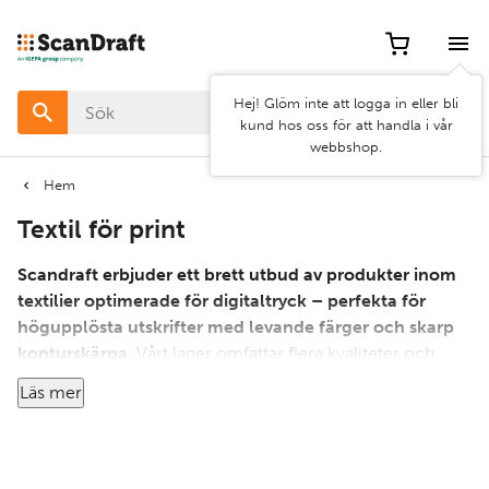
Filter
Artikel
Hej! Glöm inte att logga in eller bli
nr
kund hos oss för att handla i vår
webbshop.
Pris
Hem
Textil för print
Bredd
Scandraft erbjuder ett brett utbud av produkter inom
Egenskap
textilier optimerade för digitaltryck – perfekta för
högupplösta utskrifter med levande färger och skarp
konturskärpa.
Vårt lager omfattar flera kvaliteter och
Kategorier
bredder, upp till 320 cm, för att snabbt möta dina
Läs mer
produktionsbehov.
Hos oss hittar du textilier som fungerar utmärkt med olika
typer av bläck, inklusive vattenbaserat och oljebaserat
Rensa
Använd
sublimeringsbläck, UV-härdande och latex. Oavsett om