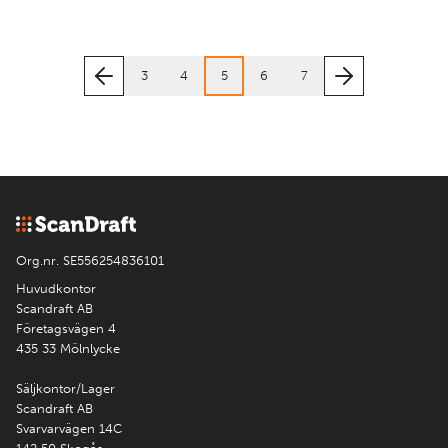
3
4
5
6
7
Org.nr. SE556254836101
Huvudkontor
Scandraft AB
Företagsvägen 4
435 33 Mölnlycke
Säljkontor/Lager
Scandraft AB
Svarvarvägen 14C