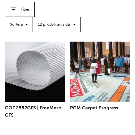
filter
filter
du behöver flamskydd eller hög dimensionsstabilitet, är
Filter
våra material konstruerade för att leverera pålitlig
prestanda.
Med bredder upp till 500 cm erbjuder våra textilier stor
flexibilitet för en mängd olika utskriftsapplikationer – från
inredning till storskalig reklam.
GOF 2582GFS | FreeMesh
PGM Carpet Progress
GFS