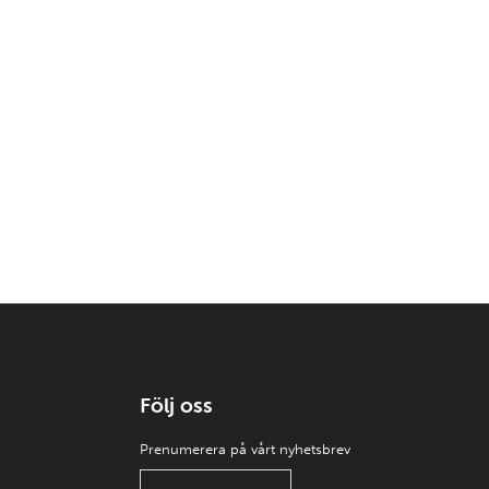
Följ oss
Prenumerera på vårt nyhetsbrev