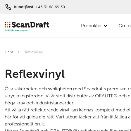
Kundtjänst:
+46 31 68 69 30
Produkter
Om o
Filter
Hem
Reflexvinyl
Artikel
Reflexvinyl
nr
Pris
Öka säkerheten och synligheten med Scandrafts premium refl
utryckningsfordon. Vi är stolt distributör av ORALITE® och e
Bredd
höga krav och industristandarder.
Att välja rätt reflekterande vinyl kan kännas komplext med 
Egenskap
här för att guida dig rätt. Vårt utbud täcker allt från tillfällig
professionellt bruk.
Lita på Scandraft och ORALITE® för reflekterande film med h