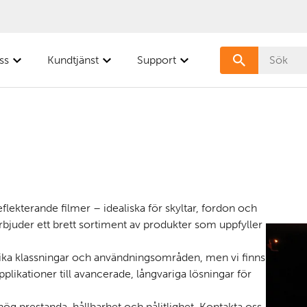
ss
Kundtjänst
Support
ekterande filmer – idealiska för skyltar, fordon och
rbjuder ett brett sortiment av produkter som uppfyller
olika klassningar och användningsområden, men vi finns
a applikationer till avancerade, långvariga lösningar för
ög prestanda, hållbarhet och pålitlighet. Kontakta oss