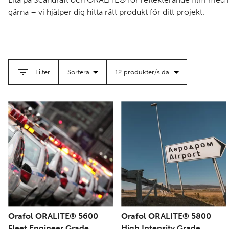
Kategorier
gärna – vi hjälper dig hitta rätt produkt för ditt projekt.
Rensa
Använd
filter
filter
Filter
Orafol ORALITE® 5600
Orafol ORALITE® 5800
Fleet Engineer Grade
High Intensity Grade