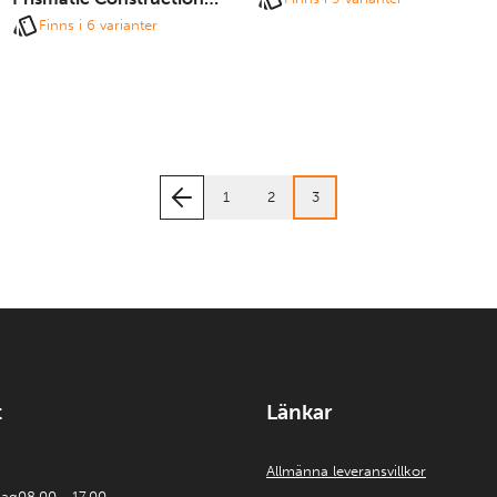
Grade
Finns i 6 varianter
1
2
3
t
Länkar
Allmänna leveransvillkor
dag
08.00 - 17.00