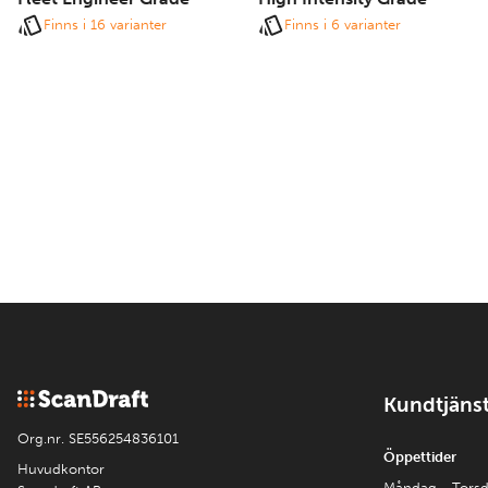
Finns i 16 varianter
Finns i 6 varianter
Kundtjäns
Org.nr. SE556254836101
Öppettider
Huvudkontor
Måndag - Tors