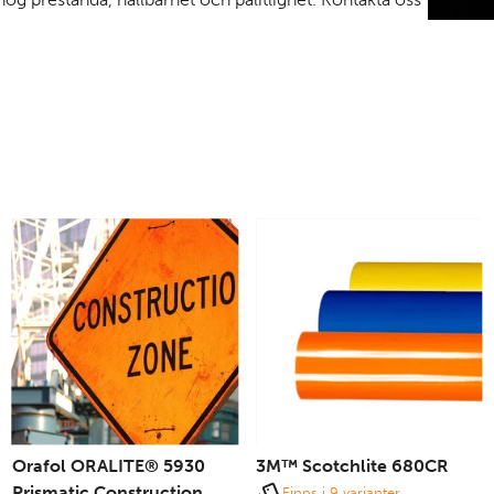
Orafol ORALITE® 5930
3M™ Scotchlite 680CR
Prismatic Construction
Finns i 9 varianter