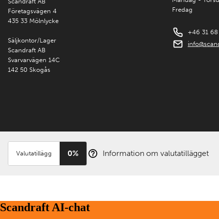
Scandraft AB
Fredag
Företagsvägen 4
435 33 Mölnlycke
+46 31 68
Säljkontor/Lager
info@scand
Scandraft AB
Svarvarvägen 14C
142 50 Skogås
0%
Information om valutatillägget
Valutatillägg