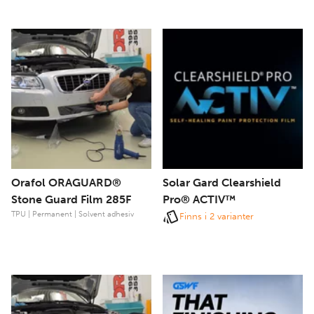
Orafol ORAGUARD®
Solar Gard Clearshield
Stone Guard Film 285F
Pro® ACTIV™
TPU | Permanent | Solvent adhesiv
Finns i 2 varianter