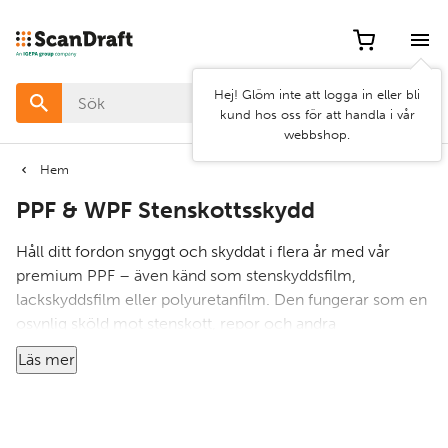
Filter
Artikel
Hej! Glöm inte att logga in eller bli
nr
kund hos oss för att handla i vår
webbshop.
Pris
Hem
PPF & WPF Stenskottsskydd
Bredd
Håll ditt fordon snyggt och skyddat i flera år med vår
Egenskap
premium PPF – även känd som stenskyddsfilm,
lackskyddsfilm eller polyuretanfilm. Den fungerar som en
osynlig sköld mot stenskott, repor och andra
Kategorier
påfrestningar som kan skada lacken.
Läs mer
Vår PPF har vattenavvisande yta som håller bilen renare
längre och självläkande egenskaper som gör att mindre
repor försvinner med hjälp av värme – från solen,
Rensa
Använd
varmvatten eller värmepistol.