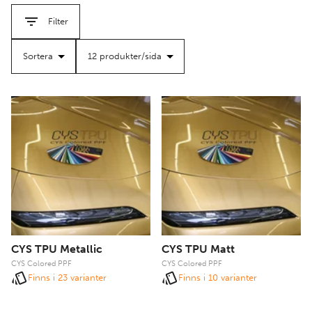
filter
filter
Scandraft erbjuder ett brett sortiment av PPF i klar,
Filter
transparent finish samt i flera färgalternativ, så du kan
skydda ditt fordon utan att kompromissa med utseendet.
CYS TPU Metallic
CYS TPU Matt
CYS Colored PPF
CYS Colored PPF
Finns i 23 varianter
Finns i 10 varianter