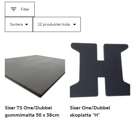
filter
filter
högsta kvalitet – testat och pålitligt för professionellt bruk.
Filter
Du hittar även allt du behöver för att skapa
DTF-
transfers
hos oss – från folier och transferpulver till bläck
för DTF-skrivare.
Siser TS One/Dubbel
Siser One/Dubbel
gummimatta 50 x 38cm
skoplatta "H"