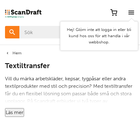
Filter
Artikel
Hej! Glöm inte att logga in eller bli
nr
kund hos oss för att handla i vår
webbshop.
Pris
Hem
Textiltransfer
Bredd
Vill du märka arbetskläder, kepsar, tygpåsar eller andra
Egenskap
textilprodukter med stil och precision? Med textiltransfer
får du en flexibel lösning som passar både små och stora
upplagor. På Scandraft erbjuder vi två typer av
Kategorier
transfermaterial: tryckvinyl för färgstarka fyrfärgstryck i
Läs mer
mindre serier, och skärvinyl för tydlig märkning av till
exempel namn och nummer på sportkläder.
Vi är auktoriserad distributör av
Siser Heat Transfer
Rensa
Använd
Vinyls
, vilket innebär att du alltid får tillgång till material av