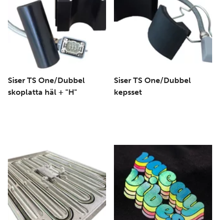
Siser TS One/Dubbel
Siser TS One/Dubbel
skoplatta häl + "H"
kepsset