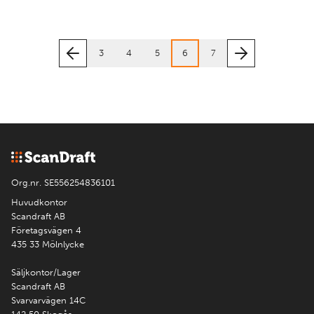
3
4
5
6
7
Org.nr. SE556254836101
Huvudkontor
Scandraft AB
Företagsvägen 4
435 33 Mölnlycke
Säljkontor/Lager
Scandraft AB
Svarvarvägen 14C