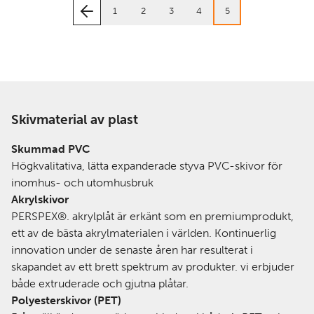
1
2
3
4
5
Skivmaterial av plast
Skummad PVC
Högkvalitativa, lätta expanderade styva PVC-skivor för
inomhus- och utomhusbruk
Akrylskivor
PERSPEX®. akrylplåt är erkänt som en premiumprodukt,
ett av de bästa akrylmaterialen i världen. Kontinuerlig
innovation under de senaste åren har resulterat i
skapandet av ett brett spektrum av produkter. vi erbjuder
både extruderade och gjutna plåtar.
Polyesterskivor (PET)