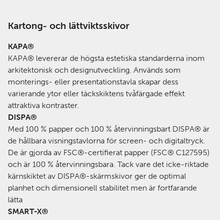
Kartong- och lättviktsskivor
KAPA®
KAPA® levererar de högsta estetiska standarderna inom
arkitektonisk och designutveckling. Används som
monterings- eller presentationstavla skapar dess
varierande ytor eller täckskiktens tvåfärgade effekt
attraktiva kontraster.
DISPA®
Med 100 % papper och 100 % återvinningsbart DISPA® är
de hållbara visningstavlorna för screen- och digitaltryck.
De är gjorda av FSC®-certifierat papper (FSC® C127595)
och är 100 % återvinningsbara. Tack vare det icke-riktade
kärnskiktet av DISPA®-skärmskivor ger de optimal
planhet och dimensionell stabilitet men är fortfarande
lätta
SMART-X®