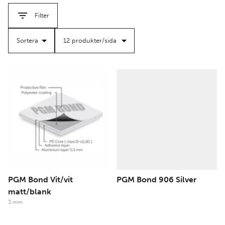
filter
filter
polykarbonat – idealiska för lätta och hållbara
Filter
skyltlösningar.
Aluminiumplåt:
Ett robust och stilrent val för långvarig
och exklusiv skyltning.
Oavsett om du arbetar med tillfälliga kampanjer eller
permanenta installationer, har vi lösningen som passar
dina behov.
Läs mer om våra olika skivmaterial längst ner
på sidan.
PGM Bond Vit/vit
PGM Bond 906 Silver
matt/blank
3 mm