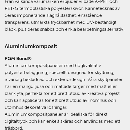
Från välkända varumärken erbjuder vi både A-PET och
PET-G termoplastiska polyesterskivor. Kännetecknas av
deras imponerande slaghållfasthet, enastående
transparens, utmärkta tryckbarhet med UV-beständigt
bläck, plus deras snabba och enkla bearbetningsalternativ.
Aluminiumkomposit
PGM Bond®
Aluminiumkompositpaneler med högkvalitativ
polyesterbeläggning, speciellt designad för skyltning,
invändig beklädnad och exteriördesign. Våra skyltpaneler
har en mängd ljusa och mättade färger med matt eller
blank yta, perfekta för ett brett utbud av kreativa projekt
och kan appliceras för ett brett utbud av inomhus och
utomhus dekorativa lösningar.
Aluminiumkompositpaneler är idealiska för direkt
digitaltryck och kan enkelt skäras och användas med ett
fräsbord.