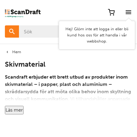
Filter
Artikel
Hej! Glöm inte att logga in eller bli
nr
kund hos oss för att handla i vår
webbshop.
Pris
Hem
Skivmaterial
Bredd
Scandraft erbjuder ett brett utbud av produkter inom
Egenskap
skivmaterial – i papper, plast och aluminium –
skräddarsydda för att möta olika behov inom skyltning
och visuell kommunikation.
Vi tillhandahåller anpassade
Kategorier
storlekar direkt från lager, vilket möjliggör snabb leverans
Läs mer
och exakt passform för dina projekt.
Pappersark:
Perfekta för affischer, skyltar och
högkvalitativa trycksaker.
Rensa
Använd
Plastskivor:
Mångsidiga alternativ som PVC, akryl och