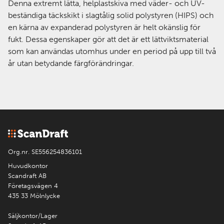
Denna extremt lätta, helplastskiva med väder- och UV-
beständiga täckskikt i slagtålig solid polystyren (HIPS) och
en kärna av expanderad polystyren är helt okänslig för
fukt. Dessa egenskaper gör att det är ett lättviktsmaterial
som kan användas utomhus under en period på upp till två
år utan betydande färgförändringar.
Org.nr. SE556254836101
Huvudkontor
Scandraft AB
Företagsvägen 4
435 33 Mölnlycke
Säljkontor/Lager