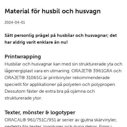
Material för husbil och husvagn
2024-04-01
Sätt personlig prägel på husbilar och husvagnar; det
har aldrig varit enklare än nu!
Printwrapping
Husbilar och husvagnar kan med sin strukturerade yta och
lågenergiplast vara en utmaning.
ORAJET® 3961GRA
och
ORAJET® 3106SG
är printvinyler rekommenderade
speciellt för applikationer på polyeten och polypropen.
Dessutom fäster de extra bra på ojämna och
strukturerade ytor.
Texter, mönster & logotyper
ORACAL®
961
/
751C
/
951
är serier av gjutna skärvinyler,
perfekta för texter, logotyper och övrig dekor. Finns i