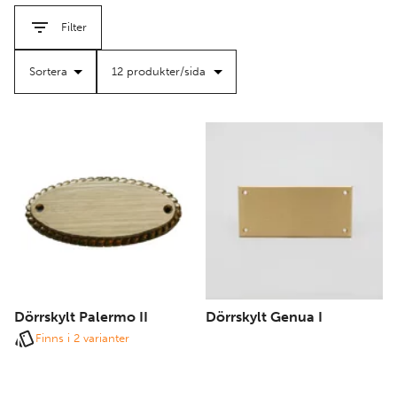
guld, elegant silver och sofistikerad oxiderad design.
Filter
Stick ut med våra framstående dörrskyltar i mässing – en
blandning av hållbarhet, konstnärlighet och bestående
skönhet.
Dörrskylt Palermo II
Dörrskylt Genua I
Finns i 2 varianter