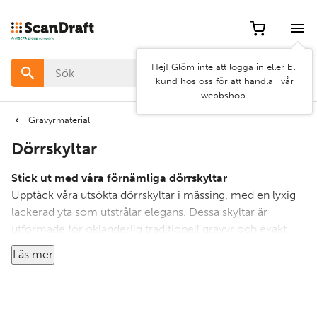
Filter
Artikel
Hej! Glöm inte att logga in eller bli
nr
kund hos oss för att handla i vår
webbshop.
Pris
Gravyrmaterial
Dörrskyltar
Bredd
Stick ut med våra förnämliga dörrskyltar
Upptäck våra utsökta dörrskyltar i mässing, med en lyxig
lackerad yta som utstrålar elegans. Dessa skyltar är
Rensa
Använd
utformade för oklanderlig traditionell gravyr och exakt
filter
filter
diamantgravering med en roterande skärare, och
Läs mer
förkroppsligar tidlöst hantverk.
Finns i en mängd olika storlekar och former, du kan välja
den perfekta passformen för ditt utrymme. Förbättra din
inredning med vårt urval av ytbehandlingar: överdådig